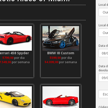
Local d
Local 
Data d
errari 458 Spyder
BMW I8 Custom
$799,00
por dia
$599,00
por dia
7.549,00
por semana
$4.099,00
por semana
Data d
devolu
Código