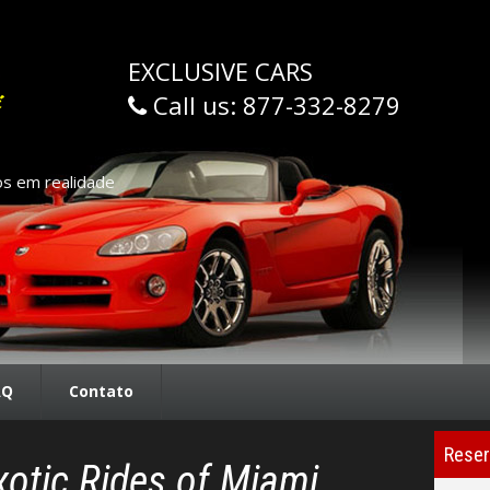
EXCLUSIVE CARS
Call us:
877-332-8279
s em realidade
AQ
Contato
Reser
otic Rides of Miami