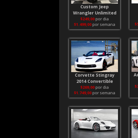
Custom Jeep
Wrangler Unlimited
$249,00
por dia
$
$1.499,00
por semana
A
Corvette Stingray
2014 Convertible
$
$269,00
por dia
$1.749,00
por semana