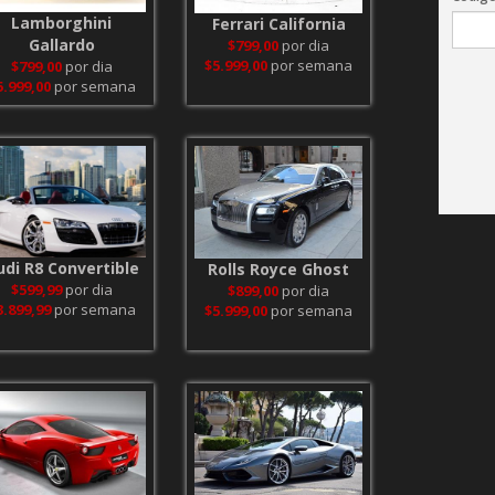
Lamborghini
Ferrari California
Gallardo
$799,00
por dia
$5.999,00
por semana
$799,00
por dia
5.999,00
por semana
udi R8 Convertible
Rolls Royce Ghost
$599,99
por dia
$899,00
por dia
3.899,99
por semana
$5.999,00
por semana