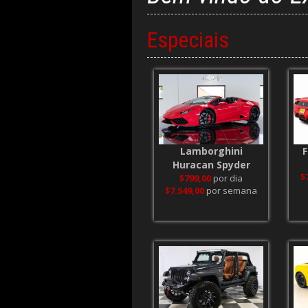
Especiais
Lamborghini
F
Huracan Spyder
$
$799,00
por dia
$7.549,00
por semana