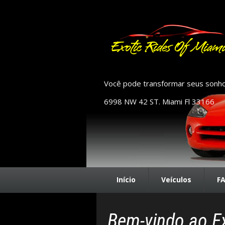
Você pode transformar seus sonho
6998 NW 42 ST. Miami Fl 33166
Início
Veículos
F
Bem-vindo ao Ex